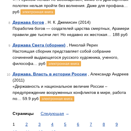
полотен нельзя пройти без волнения. Даже для профана…
руб
электронная книга
Держава богов
, Н. К. Джемисин (2014)
8
Поработив богов — создателей царства смертных, Арамери
правили две тысячи лет. Но недавно их жестокая… 188 руб
Держава Света (сборник)
, Николай Рерих
9
Настоящая сборник представляет собой собрание
сочинений выдающегося русского художника, ученого,
философа… руб
электронная книга
Держава. Власть в истории России
, Александр Андреев
10
(2011)
«Державность и национальное величие России –
предупреждение вооруженных конфликтов в мире, работа
по… 59.9 руб
электронная книга
Страницы
Следующая
→
1
2
3
4
5
6
7
8
9