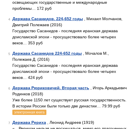
освещающих государственные и международные
проблемы… 172 руб
Держава Сасанидов. 224-652 годы
, Михаил Молчанов,
4
Дмитрий Полежаев (2016)
Государство Сасанидов - последняя иранская держава
доисламской эпохи - просуществовало более четырех
веков… 353 руб
Держава Сасанидов 224-652 годы
, Мочалов М.,
5
Полежаев Д. (2016)
Государство Сасанидов - последняя иранская держава
доисламской эпохи - просуществовало более четырех
веков… 424 руб
Держава Рюриковичей. Вторая часть
, Игорь Аркадьевич
6
Родинков (2018)
Уже более 1150 лет существует русская государственность.
В истории России были только две династии… 79.99 руб
электронная книга
Держава Рериха
, Леонид Андреев (1919)
7
«…Рерихом нельзя не восхищаться, мимо его драгоценных